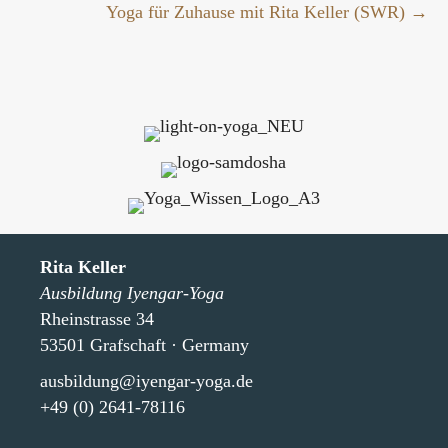
Yoga für Zuhause mit Rita Keller (SWR) →
Rita Keller
Ausbildung Iyengar-Yoga
Rheinstrasse 34
53501 Grafschaft · Germany
ausbildung@iyengar-yoga.de
+49 (0) 2641-78116