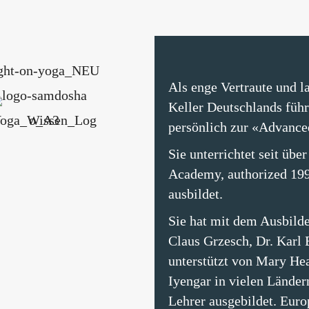
Als enge Vertraute und l
Keller Deutschlands füh
persönlich zur «Advanced
Sie unterrichtet seit übe
Academy, authorized 199
ausbildet.
Sie hat mit dem Ausbild
Claus Grzesch, Dr. Karl 
unterstützt von Mary He
Iyengar in vielen Ländern
Lehrer ausgebildet. Euro