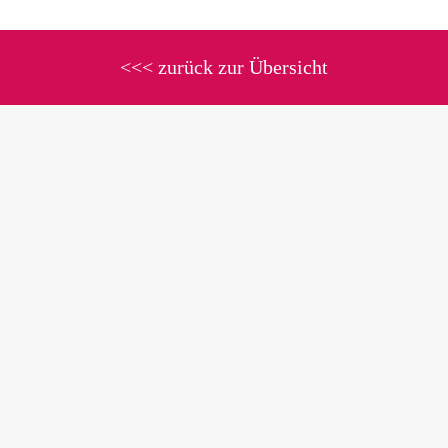
<<< zurück zur Übersicht
Rita Keller
Ausbildung Iyengar-Yoga
Rheinstrasse 34
53501 Grafschaft · Germany
ausbildung@iyengar-yoga.de
+49 (0) 2641-78116